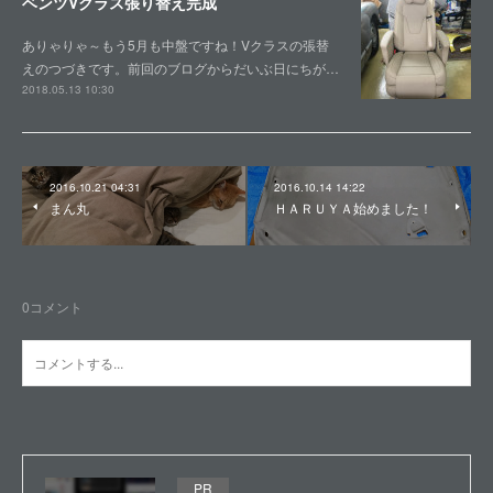
ベンツVクラス張り替え完成
ありゃりゃ～もう5月も中盤ですね！Vクラスの張替
えのつづきです。前回のブログからだいぶ日にちが…
2018.05.13 10:30
2016.10.21 04:31
2016.10.14 14:22
まん丸
ＨＡＲＵＹＡ始めました！
0
コメント
PR