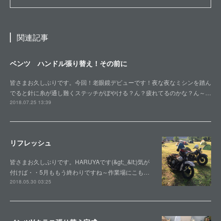
関連記事
ベンツ ハンドル張り替え！その前に
皆さまお久しぶりです。今回！老眼鏡デビューです！夜な夜なミシンを踏ん
でると針に糸が通し難くステッチがぼやける？ん？疲れてるのかな？ん～…
2018.07.25 13:39
リフレッシュ
皆さまお久しぶりです。HARUYAです(&gt;_&lt;)気が
付けば・・5月ももう終わりですね～作業場にこも…
2018.05.30 03:25